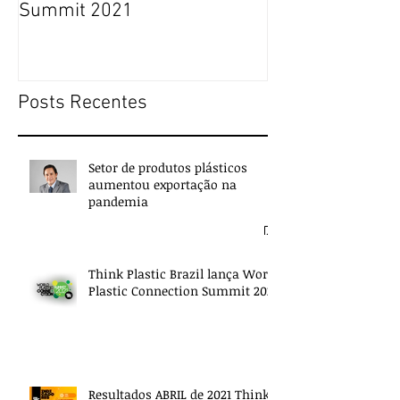
Think Plastic Brazil lança
RUPTURA DE E
World Plastic Connection
COMMERCE NO 
Summit 2021
JANEIRO DE 20
Posts Recentes
Setor de produtos plásticos
aumentou exportação na
pandemia
Think Plastic Brazil lança World
Plastic Connection Summit 2021