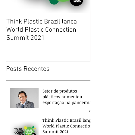
Think Plastic Brazil lança
RUPTURA DE E
World Plastic Connection
COMMERCE NO 
Summit 2021
JANEIRO DE 20
Posts Recentes
Setor de produtos
plásticos aumentou
exportação na pandemia
Think Plastic Brazil lança
World Plastic Connection
Summit 2021