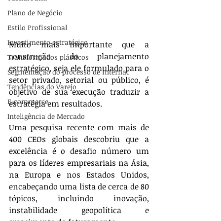
Plano de Negócio
Estilo Profissional
Investimento estratégico
Muito mais importante que a 
construção do planejamento 
Transformados plásticos
estratégico, seja ele formulado para o 
Segmentação do processo de internac
setor privado, setorial ou público, é 
Tendências do Varejo
objetivo de sua execução traduzir a 
E-commerce
estratégia em resultados.
Inteligência de Mercado
Uma pesquisa recente com mais de 
400 CEOs globais descobriu que a 
excelência é o desafio número um 
para os líderes empresariais na Ásia, 
na Europa e nos Estados Unidos, 
encabeçando uma lista de cerca de 80 
tópicos, incluindo inovação, 
instabilidade geopolítica e 