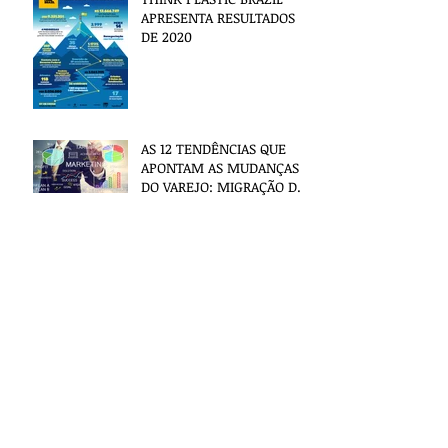
APRESENTA RESULTADOS
DE 2020
AS 12 TENDÊNCIAS QUE
APONTAM AS MUDANÇAS
DO VAREJO: MIGRAÇÃO DO
COMÉRCIO FÍSICO PARA O
ELETRÔNICO
O investimento em
internacionalização
anunciará novos líderes
de mercado
Alguns setores da
indústria de
transformados plásticos
provando o sabor das
incertezas das startups
A importância da
segmentação das