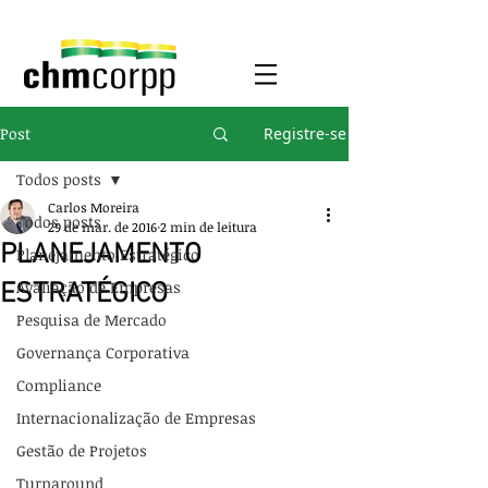
Post
Registre-se
Todos posts
Carlos Moreira
Todos posts
29 de mar. de 2016
2 min de leitura
PLANEJAMENTO
Planejamento Estratégico
Avaliação de Empresas
ESTRATÉGICO
Pesquisa de Mercado
Governança Corporativa
Compliance
Internacionalização de Empresas
Gestão de Projetos
Turnaround