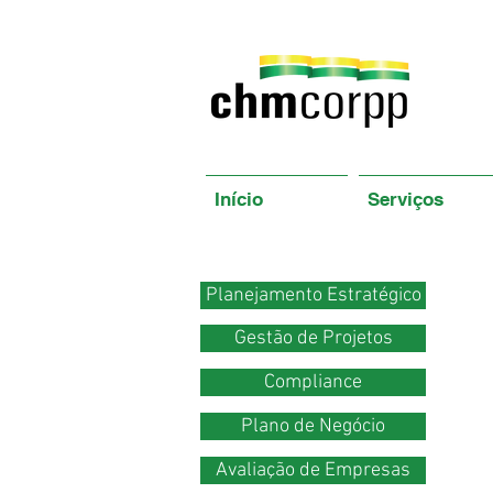
Início
Serviços
Planejamento Estratégico
Gestão de Projetos
Compliance
Plano de Negócio
Avaliação de Empresas