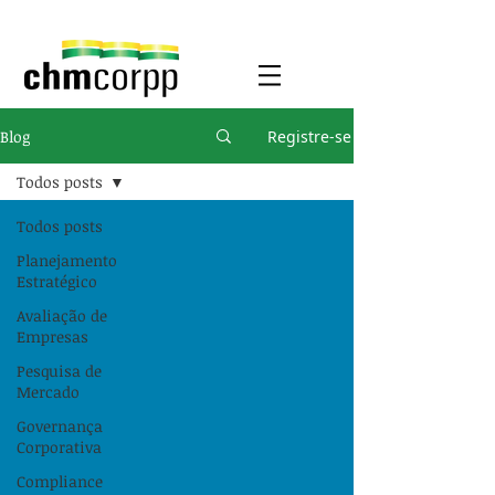
Blog
Registre-se
Todos posts
Todos posts
Planejamento
Estratégico
Avaliação de
Empresas
Pesquisa de
Mercado
Governança
Corporativa
Compliance