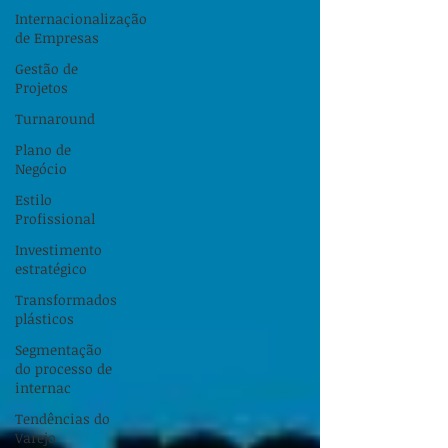
Internacionalização
de Empresas
Gestão de
Projetos
Turnaround
Plano de
Negócio
Estilo
Profissional
Investimento
estratégico
Transformados
plásticos
Segmentação
do processo de
internac
Tendências do
Varejo