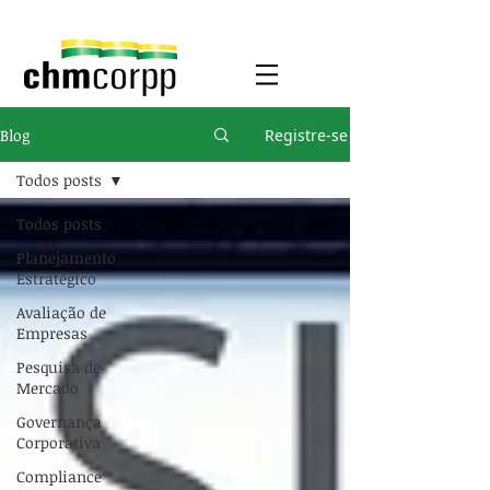
Blog
Registre-se
Todos posts
Todos posts
Planejamento
Estratégico
Avaliação de
Empresas
Pesquisa de
Mercado
Governança
Corporativa
Compliance