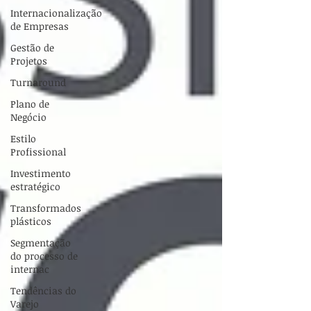
Internacionalização
de Empresas
Gestão de
Projetos
Turnaround
Plano de
Negócio
Estilo
Profissional
Investimento
estratégico
Transformados
plásticos
Segmentação
do processo de
internac
Tendências do
Varejo