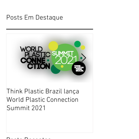
Posts Em Destaque
Think Plastic Brazil lança
RUPTURA DE E
World Plastic Connection
COMMERCE NO 
Summit 2021
JANEIRO DE 20