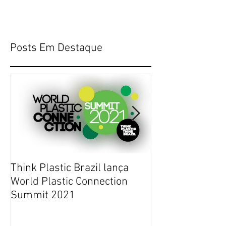
Posts Em Destaque
Think Plastic Brazil lança
RUPTURA DE E
World Plastic Connection
COMMERCE NO 
Summit 2021
JANEIRO DE 20