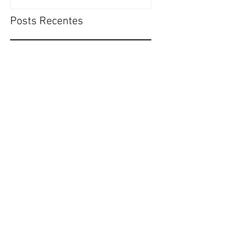
Posts Recentes
Setor de produtos plásticos
aumentou exportação na
pandemia
Think Plastic Brazil lança World
Plastic Connection Summit 2021
Resultados ABRIL de 2021 Think
Plastic Brazil