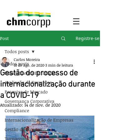
Post
Registre-se
Todos posts
Carlos Moreira
Todos posts
10 de ago. de 2020
3 min de leitura
Gestão do processo de
Planejamento Estratégico
Avaliação de Empresas
internacionalização durante
Pesquisa de Mercado
a COVID-19
Governança Corporativa
Atualizado:
14 de nov. de 2020
Compliance
Internacionalização de Empresas
Gestão de Projetos
Turnaround