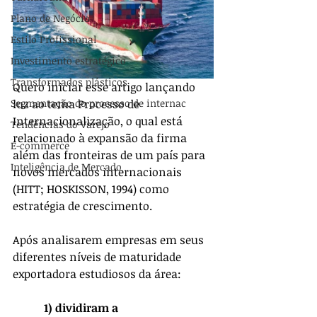
Plano de Negócio
Estilo Profissional
Investimento estratégico
Transformados plásticos
Quero iniciar esse artigo lançando 
Segmentação do processo de internac
luz ao tema Processo de 
Internacionalização, o qual está 
Tendências do Varejo
relacionado à expansão da firma 
E-commerce
além das fronteiras de um país para 
Inteligência de Mercado
novos mercados internacionais 
(HITT; HOSKISSON, 1994) como 
estratégia de crescimento. 
Após analisarem empresas em seus 
diferentes níveis de maturidade 
exportadora estudiosos da área:
1) dividiram a 