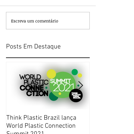
Escreva um comentário
Posts Em Destaque
Think Plastic Brazil lança
RUPTURA DE E
World Plastic Connection
COMMERCE NO 